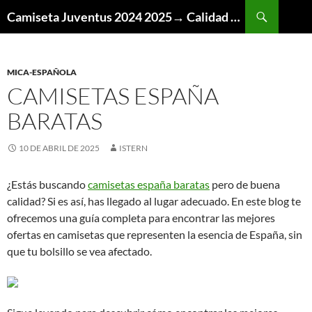
Buscar
Camiseta Juventus 2024 2025→ Calidad Thai AAA
SALTAR
AL
CONTENIDO
MICA-ESPAÑOLA
CAMISETAS ESPAÑA
BARATAS
10 DE ABRIL DE 2025
ISTERN
¿Estás buscando
camisetas españa baratas
pero de buena
calidad? Si es así, has llegado al lugar adecuado. En este blog te
ofrecemos una guía completa para encontrar las mejores
ofertas en camisetas que representen la esencia de España, sin
que tu bolsillo se vea afectado.