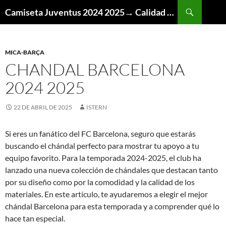
Buscar
Camiseta Juventus 2024 2025→ Calidad Thai AAA
SALTAR
AL
CONTENIDO
MICA-BARÇA
CHANDAL BARCELONA
2024 2025
22 DE ABRIL DE 2025
ISTERN
Si eres un fanático del FC Barcelona, seguro que estarás
buscando el chándal perfecto para mostrar tu apoyo a tu
equipo favorito. Para la temporada 2024-2025, el club ha
lanzado una nueva colección de chándales que destacan tanto
por su diseño como por la comodidad y la calidad de los
materiales. En este artículo, te ayudaremos a elegir el mejor
chándal Barcelona para esta temporada y a comprender qué lo
hace tan especial.