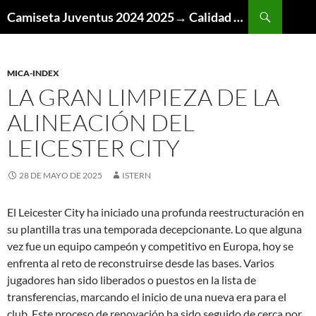
Buscar
Camiseta Juventus 2024 2025→ Calidad Thai AAA
SALTAR
AL
CONTENIDO
MICA-INDEX
LA GRAN LIMPIEZA DE LA
ALINEACIÓN DEL
LEICESTER CITY
28 DE MAYO DE 2025
ISTERN
El Leicester City ha iniciado una profunda reestructuración en
su plantilla tras una temporada decepcionante. Lo que alguna
vez fue un equipo campeón y competitivo en Europa, hoy se
enfrenta al reto de reconstruirse desde las bases. Varios
jugadores han sido liberados o puestos en la lista de
transferencias, marcando el inicio de una nueva era para el
club. Este proceso de renovación ha sido seguido de cerca por