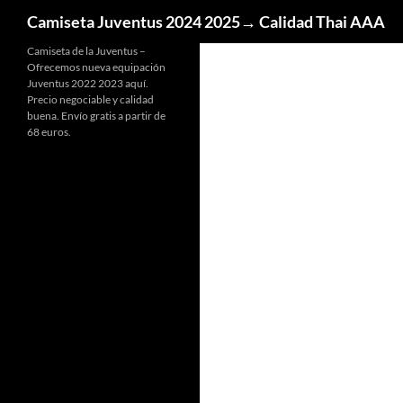
Buscar
Camiseta Juventus 2024 2025→ Calidad Thai AAA
Camiseta de la Juventus –
Ofrecemos nueva equipación
Juventus 2022 2023 aquí.
Precio negociable y calidad
buena. Envío gratis a partir de
68 euros.