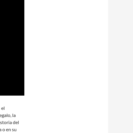
 el
galo, la
storia del
a o en su