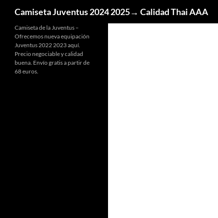
Buscar
Camiseta Juventus 2024 2025→ Calidad Thai AAA
Camiseta de la Juventus –
Ofrecemos nueva equipación
Juventus 2022 2023 aquí.
Precio negociable y calidad
buena. Envío gratis a partir de
68 euros.