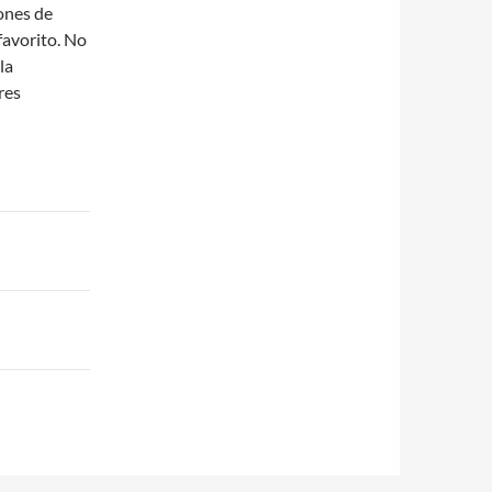
ones de
favorito. No
la
res