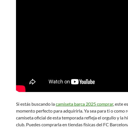
Si estás buscando la
camiseta barça 2025 comprar
, este es
momento perfecto para adquirirla. Ya sea para ti o como re
camiseta oficial de esta temporada refleja el orgullo y la hi
club. Puedes comprarla en tiendas físicas del FC Barcelon