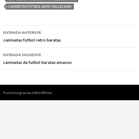
CAMISETAS FUTBOL RAYO VALLECANO
Navegación
ENTRADA ANTERIOR
de
camisetas futbol retro baratas
entradas
ENTRADA SIGUIENTE
camisetas de futbol baratas amazon
Funciona gracias a WordPress