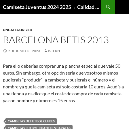
Buscar
Camiseta Juventus 2024 2025→ Calidad Thai AAA
SALTAR
AL
CONTENIDO
UNCATEGORIZED
BARCELONA BETIS 2013
9 DE JUNIO DE 2023
ISTERN
Para ello deberías comprar una plancha especial que vale 50
euros. Sin embargo, otra opción sería que vosotros mismos
pudierais “producir” la camiseta y pusierais el número y el
nombre ya que la camiseta así solo costaría 10 euros. Acudís a
una tienda y os dice que el coste de compra de cada camiseta
ya con nombre y número es 15 euros.
CAMISETAS DE FUTBOL CLUBES
CAMISETAS FUTBOL INFANTILES BARATAS