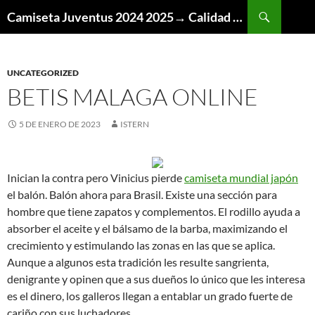
Buscar
Camiseta Juventus 2024 2025→ Calidad Thai AAA
SALTAR
AL
CONTENIDO
UNCATEGORIZED
BETIS MALAGA ONLINE
5 DE ENERO DE 2023
ISTERN
Inician la contra pero Vinicius pierde
camiseta mundial japón
el balón. Balón ahora para Brasil. Existe una sección para
hombre que tiene zapatos y complementos. El rodillo ayuda a
absorber el aceite y el bálsamo de la barba, maximizando el
crecimiento y estimulando las zonas en las que se aplica.
Aunque a algunos esta tradición les resulte sangrienta,
denigrante y opinen que a sus dueños lo único que les interesa
es el dinero, los galleros llegan a entablar un grado fuerte de
cariño con sus luchadores.