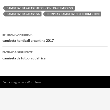
CAMISETAS BARATAS FUTBOL CONTRAREEMBOLSO
CAMISETAS BARATAS USA
COMPRAR CAMISETAS SELECCIONES 2020
Navegación
ENTRADA ANTERIOR
de
camiseta handball argentina 2017
entradas
ENTRADA SIGUIENTE
camiseta de futbol sudafrica
Funciona gracias a WordPress