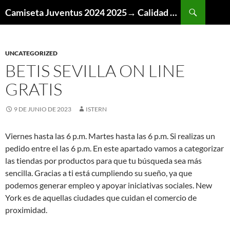
Buscar
Camiseta Juventus 2024 2025→ Calidad Thai AAA
SALTAR
AL
CONTENIDO
UNCATEGORIZED
BETIS SEVILLA ON LINE
GRATIS
9 DE JUNIO DE 2023
ISTERN
Viernes hasta las 6 p.m. Martes hasta las 6 p.m. Si realizas un
pedido entre el las 6 p.m. En este apartado vamos a categorizar
las tiendas por productos para que tu búsqueda sea más
sencilla. Gracias a ti está cumpliendo su sueño, ya que
podemos generar empleo y apoyar iniciativas sociales. New
York es de aquellas ciudades que cuidan el comercio de
proximidad.