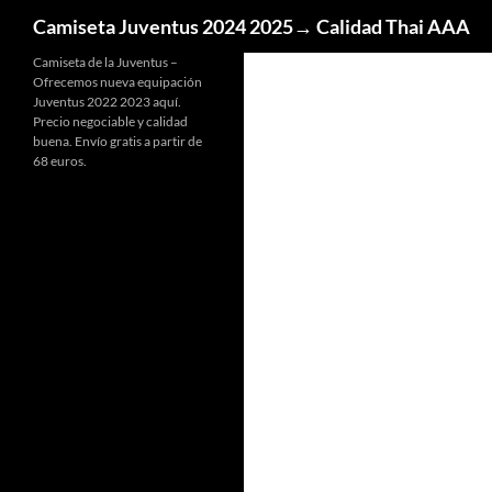
Buscar
Camiseta Juventus 2024 2025→ Calidad Thai AAA
Camiseta de la Juventus –
Ofrecemos nueva equipación
Juventus 2022 2023 aquí.
Precio negociable y calidad
buena. Envío gratis a partir de
68 euros.