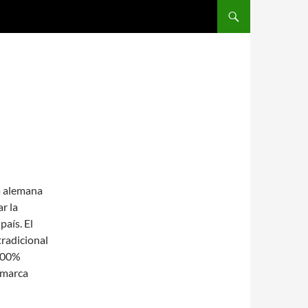
SALTAR AL CONTENIDO
a alemana
r la
aís. El
radicional
 100%
 marca