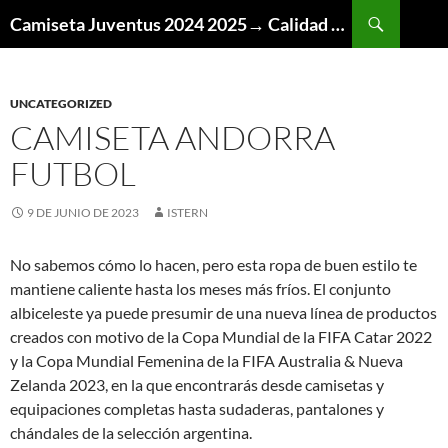
Buscar
Camiseta Juventus 2024 2025→ Calidad Thai AAA
SALTAR
AL
CONTENIDO
UNCATEGORIZED
CAMISETA ANDORRA
FUTBOL
9 DE JUNIO DE 2023
ISTERN
No sabemos cómo lo hacen, pero esta ropa de buen estilo te
mantiene caliente hasta los meses más fríos. El conjunto
albiceleste ya puede presumir de una nueva línea de productos
creados con motivo de la Copa Mundial de la FIFA Catar 2022
y la Copa Mundial Femenina de la FIFA Australia & Nueva
Zelanda 2023, en la que encontrarás desde camisetas y
equipaciones completas hasta sudaderas, pantalones y
chándales de la selección argentina.