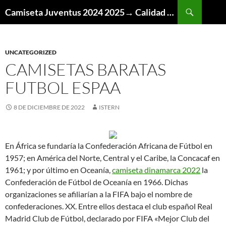
Buscar
Camiseta Juventus 2024 2025→ Calidad Thai AAA
SALTAR
AL
CONTENIDO
UNCATEGORIZED
CAMISETAS BARATAS
FUTBOL ESPAA
8 DE DICIEMBRE DE 2022
ISTERN
En África se fundaría la Confederación Africana de Fútbol en
1957; en América del Norte, Central y el Caribe, la Concacaf en
1961; y por último en Oceanía,
camiseta dinamarca 2022
la
Confederación de Fútbol de Oceanía en 1966. Dichas
organizaciones se afiliarían a la FIFA bajo el nombre de
confederaciones. XX. Entre ellos destaca el club español Real
Madrid Club de Fútbol, declarado por FIFA «Mejor Club del