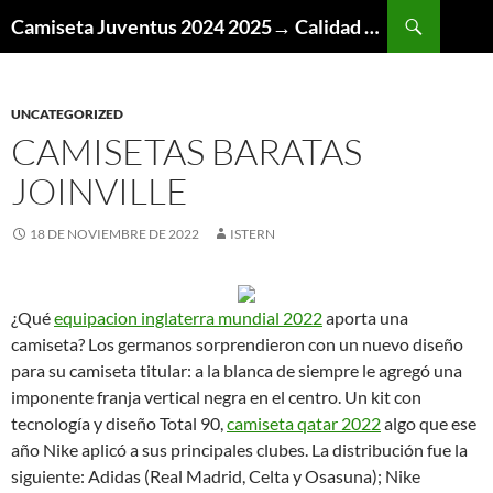
Buscar
Camiseta Juventus 2024 2025→ Calidad Thai AAA
SALTAR
AL
CONTENIDO
UNCATEGORIZED
CAMISETAS BARATAS
JOINVILLE
18 DE NOVIEMBRE DE 2022
ISTERN
¿Qué
equipacion inglaterra mundial 2022
aporta una
camiseta? Los germanos sorprendieron con un nuevo diseño
para su camiseta titular: a la blanca de siempre le agregó una
imponente franja vertical negra en el centro. Un kit con
tecnología y diseño Total 90,
camiseta qatar 2022
algo que ese
año Nike aplicó a sus principales clubes. La distribución fue la
siguiente: Adidas (Real Madrid, Celta y Osasuna); Nike