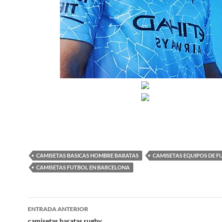
CAMISETAS BASICAS HOMBRE BARATAS
CAMISETAS EQUIPOS DE F
CAMISETAS FUTBOL EN BARCELONA
Navegación
ENTRADA ANTERIOR
camisetas baratas rugby