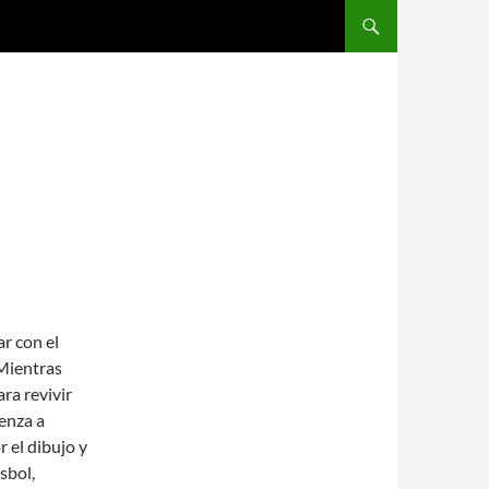
SALTAR AL CONTENIDO
ar con el
 Mientras
ra revivir
enza a
r el dibujo y
sbol,