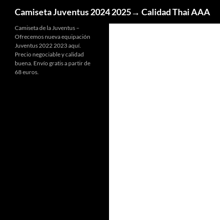
Buscar
Camiseta Juventus 2024 2025→ Calidad Thai AAA
Camiseta de la Juventus –
Ofrecemos nueva equipación
Juventus 2022 2023 aquí.
Precio negociable y calidad
buena. Envío gratis a partir de
68 euros.