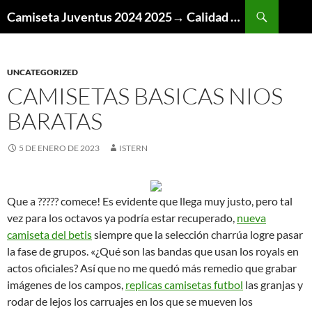
Buscar
Camiseta Juventus 2024 2025→ Calidad Thai AAA
SALTAR
AL
CONTENIDO
UNCATEGORIZED
CAMISETAS BASICAS NIOS
BARATAS
5 DE ENERO DE 2023
ISTERN
Que a ????? comece! Es evidente que llega muy justo, pero tal
vez para los octavos ya podría estar recuperado,
nueva
camiseta del betis
siempre que la selección charrúa logre pasar
la fase de grupos. «¿Qué son las bandas que usan los royals en
actos oficiales? Así que no me quedó más remedio que grabar
imágenes de los campos,
replicas camisetas futbol
las granjas y
rodar de lejos los carruajes en los que se mueven los