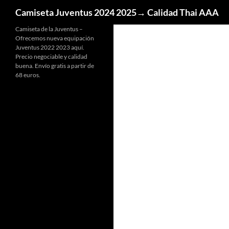
Buscar
Camiseta Juventus 2024 2025→ Calidad Thai AAA
Camiseta de la Juventus –
Ofrecemos nueva equipación
Juventus 2022 2023 aquí.
Precio negociable y calidad
buena. Envío gratis a partir de
68 euros.