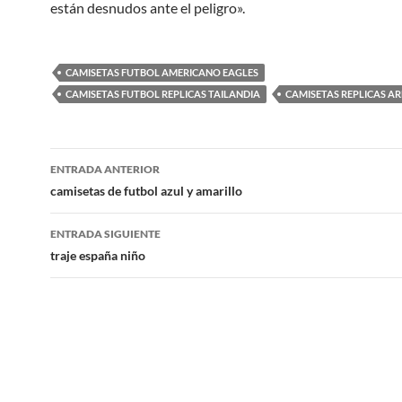
están desnudos ante el peligro».
CAMISETAS FUTBOL AMERICANO EAGLES
CAMISETAS FUTBOL REPLICAS TAILANDIA
CAMISETAS REPLICAS A
Navegación
ENTRADA ANTERIOR
de
camisetas de futbol azul y amarillo
entradas
ENTRADA SIGUIENTE
traje españa niño