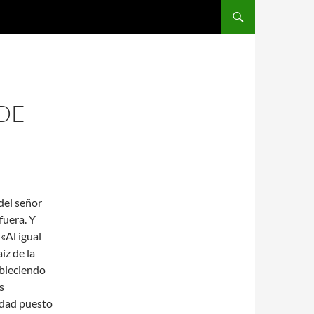
SALTAR AL CONTENIDO
DE
del señor
fuera. Y
 «Al igual
íz de la
ableciendo
s
idad puesto