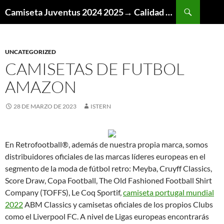
Buscar
Camiseta Juventus 2024 2025→ Calidad Thai AAA
SALTAR
AL
CONTENIDO
UNCATEGORIZED
CAMISETAS DE FUTBOL
AMAZON
28 DE MARZO DE 2023
ISTERN
En Retrofootball®, además de nuestra propia marca, somos
distribuidores oficiales de las marcas líderes europeas en el
segmento de la moda de fútbol retro: Meyba, Cruyff Classics,
Score Draw, Copa Football, The Old Fashioned Football Shirt
Company (TOFFS), Le Coq Sportif,
camiseta portugal mundial
2022
ABM Classics y camisetas oficiales de los propios Clubs
como el Liverpool FC. A nivel de Ligas europeas encontrarás