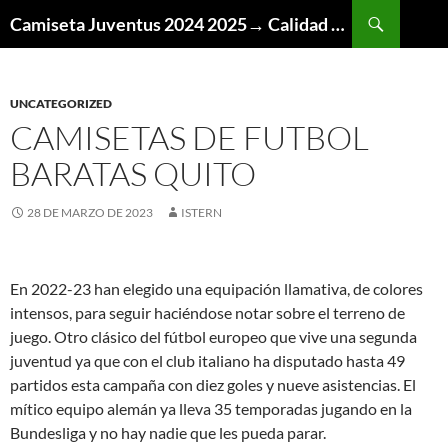
Buscar
Camiseta Juventus 2024 2025→ Calidad Thai AAA
SALTAR
AL
CONTENIDO
UNCATEGORIZED
CAMISETAS DE FUTBOL
BARATAS QUITO
28 DE MARZO DE 2023
ISTERN
En 2022-23 han elegido una equipación llamativa, de colores
intensos, para seguir haciéndose notar sobre el terreno de
juego. Otro clásico del fútbol europeo que vive una segunda
juventud ya que con el club italiano ha disputado hasta 49
partidos esta campaña con diez goles y nueve asistencias. El
mítico equipo alemán ya lleva 35 temporadas jugando en la
Bundesliga y no hay nadie que les pueda parar.