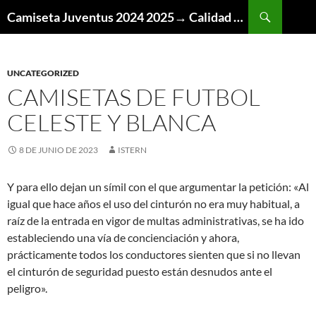
Buscar
Camiseta Juventus 2024 2025→ Calidad Thai AAA
SALTAR
AL
CONTENIDO
UNCATEGORIZED
CAMISETAS DE FUTBOL
CELESTE Y BLANCA
8 DE JUNIO DE 2023
ISTERN
Y para ello dejan un símil con el que argumentar la petición: «Al
igual que hace años el uso del cinturón no era muy habitual, a
raíz de la entrada en vigor de multas administrativas, se ha ido
estableciendo una vía de concienciación y ahora,
prácticamente todos los conductores sienten que si no llevan
el cinturón de seguridad puesto están desnudos ante el
peligro».