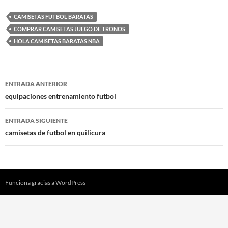
CAMISETAS FUTBOL BARATAS
COMPRAR CAMISETAS JUEGO DE TRONOS
HOLA CAMISETAS BARATAS NBA
Navegación
ENTRADA ANTERIOR
de
equipaciones entrenamiento futbol
entradas
ENTRADA SIGUIENTE
camisetas de futbol en quilicura
Funciona gracias a WordPress