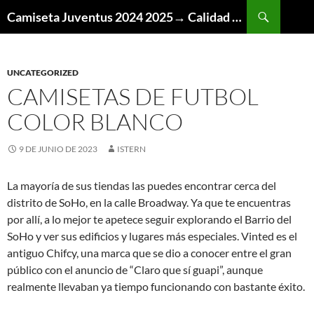
Buscar
Camiseta Juventus 2024 2025→ Calidad Thai AAA
SALTAR
AL
CONTENIDO
UNCATEGORIZED
CAMISETAS DE FUTBOL
COLOR BLANCO
9 DE JUNIO DE 2023
ISTERN
La mayoría de sus tiendas las puedes encontrar cerca del
distrito de SoHo, en la calle Broadway. Ya que te encuentras
por allí, a lo mejor te apetece seguir explorando el Barrio del
SoHo y ver sus edificios y lugares más especiales. Vinted es el
antiguo Chifcy, una marca que se dio a conocer entre el gran
público con el anuncio de “Claro que sí guapi”, aunque
realmente llevaban ya tiempo funcionando con bastante éxito.