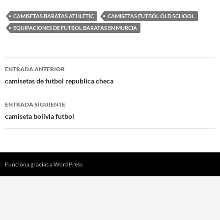
CAMISETAS BARATAS ATHLETIC
CAMISETAS FUTBOL OLD SCHOOL
EQUIPACIONES DE FUTBOL BARATAS EN MURCIA
Navegación
ENTRADA ANTERIOR
de
camisetas de futbol republica checa
entradas
ENTRADA SIGUIENTE
camiseta bolivia futbol
Funciona gracias a WordPress