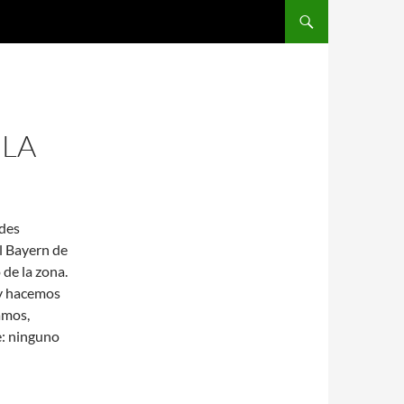
SALTAR AL CONTENIDO
ILA
edes
l Bayern de
 de la zona.
 y hacemos
amos,
e: ninguno