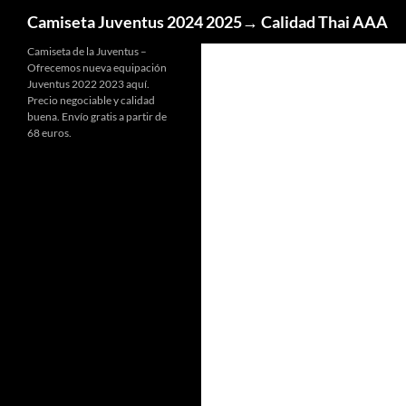
Buscar
Camiseta Juventus 2024 2025→ Calidad Thai AAA
Camiseta de la Juventus –
Ofrecemos nueva equipación
Juventus 2022 2023 aquí.
Precio negociable y calidad
buena. Envío gratis a partir de
68 euros.