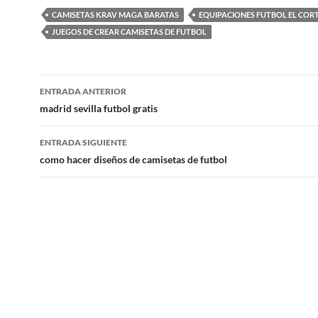
CAMISETAS KRAV MAGA BARATAS
EQUIPACIONES FUTBOL EL CORT
JUEGOS DE CREAR CAMISETAS DE FUTBOL
Navegación
ENTRADA ANTERIOR
de
madrid sevilla futbol gratis
entradas
ENTRADA SIGUIENTE
como hacer diseños de camisetas de futbol