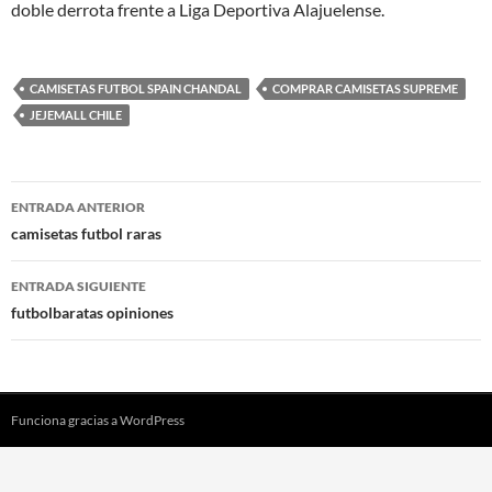
doble derrota frente a Liga Deportiva Alajuelense.
CAMISETAS FUTBOL SPAIN CHANDAL
COMPRAR CAMISETAS SUPREME
JEJEMALL CHILE
Navegación
ENTRADA ANTERIOR
de
camisetas futbol raras
entradas
ENTRADA SIGUIENTE
futbolbaratas opiniones
Funciona gracias a WordPress