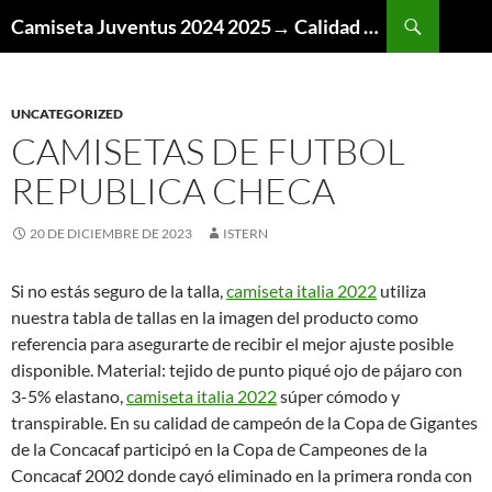
Buscar
Camiseta Juventus 2024 2025→ Calidad Thai AAA
SALTAR
AL
CONTENIDO
UNCATEGORIZED
CAMISETAS DE FUTBOL
REPUBLICA CHECA
20 DE DICIEMBRE DE 2023
ISTERN
Si no estás seguro de la talla,
camiseta italia 2022
utiliza
nuestra tabla de tallas en la imagen del producto como
referencia para asegurarte de recibir el mejor ajuste posible
disponible. Material: tejido de punto piqué ojo de pájaro con
3-5% elastano,
camiseta italia 2022
súper cómodo y
transpirable. En su calidad de campeón de la Copa de Gigantes
de la Concacaf participó en la Copa de Campeones de la
Concacaf 2002 donde cayó eliminado en la primera ronda con