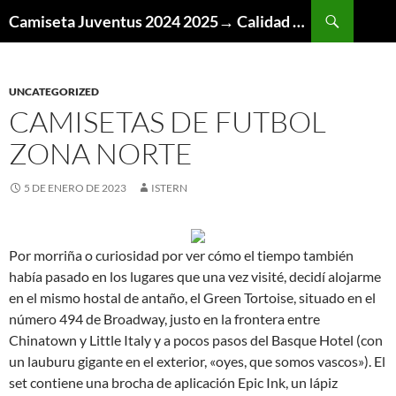
Buscar
Camiseta Juventus 2024 2025→ Calidad Thai AAA
SALTAR
AL
CONTENIDO
UNCATEGORIZED
CAMISETAS DE FUTBOL
ZONA NORTE
5 DE ENERO DE 2023
ISTERN
Por morriña o curiosidad por ver cómo el tiempo también
había pasado en los lugares que una vez visité, decidí alojarme
en el mismo hostal de antaño, el Green Tortoise, situado en el
número 494 de Broadway, justo en la frontera entre
Chinatown y Little Italy y a pocos pasos del Basque Hotel (con
un lauburu gigante en el exterior, «oyes, que somos vascos»). El
set contiene una brocha de aplicación Epic Ink, un lápiz