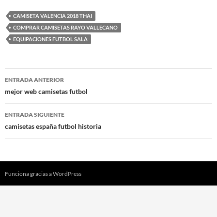
CAMISETA VALENCIA 2018 THAI
COMPRAR CAMISETAS RAYO VALLECANO
EQUIPACIONES FUTBOL SALA
Navegación
ENTRADA ANTERIOR
de
mejor web camisetas futbol
entradas
ENTRADA SIGUIENTE
camisetas españa futbol historia
Funciona gracias a WordPress