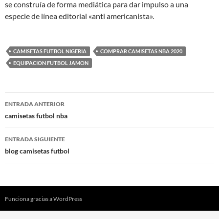
se construía de forma mediática para dar impulso a una
especie de línea editorial «anti americanista».
CAMISETAS FUTBOL NIGERIA
COMPRAR CAMISETAS NBA 2020
EQUIPACION FUTBOL JAMON
Navegación
ENTRADA ANTERIOR
de
camisetas futbol nba
entradas
ENTRADA SIGUIENTE
blog camisetas futbol
Funciona gracias a WordPress