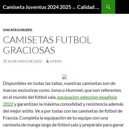
Buscar
Camiseta Juventus 2024 2025→ Calidad Thai AAA
SALTAR
AL
CONTENIDO
UNCATEGORIZED
CAMISETAS FUTBOL
GRACIOSAS
20 DE MAYO DE 2023
ISTERN
Disponibles en todas las tallas, nuestras camisetas son de
marcas exclusivas como Joma o Hummel, que son referentes
en el mundo del fútbol sala,
equipacion seleccion española
2022
y garantizan la máxima comodidad y resistencia además
del mejor estilo. Ve a por todas con las camisetas de fútbol de
Francia. Completa la equipación de tu equipo con una
camiseta de manga larga de fútbol sala y prepárate para ganar