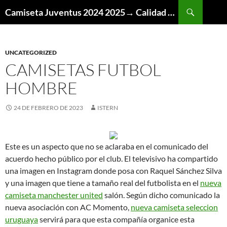
Buscar
Camiseta Juventus 2024 2025→ Calidad Thai AAA
SALTAR
AL
CONTENIDO
UNCATEGORIZED
CAMISETAS FUTBOL
HOMBRE
24 DE FEBRERO DE 2023
ISTERN
Este es un aspecto que no se aclaraba en el comunicado del
acuerdo hecho público por el club. El televisivo ha compartido
una imagen en Instagram donde posa con Raquel Sánchez Silva
y una imagen que tiene a tamaño real del futbolista en el
nueva
camiseta manchester united
salón. Según dicho comunicado la
nueva asociación con AC Momento,
nueva camiseta seleccion
uruguaya
servirá para que esta compañía organice esta