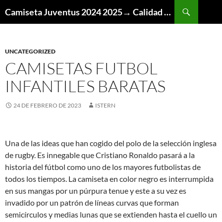
Buscar
Camiseta Juventus 2024 2025→ Calidad Thai AAA
SALTAR
AL
CONTENIDO
UNCATEGORIZED
CAMISETAS FUTBOL
INFANTILES BARATAS
24 DE FEBRERO DE 2023
ISTERN
Una de las ideas que han cogido del polo de la selección inglesa
de rugby. Es innegable que Cristiano Ronaldo pasará a la
historia del fútbol como uno de los mayores futbolistas de
todos los tiempos. La camiseta en color negro es interrumpida
en sus mangas por un púrpura tenue y este a su vez es
invadido por un patrón de líneas curvas que forman
semicírculos y medias lunas que se extienden hasta el cuello un