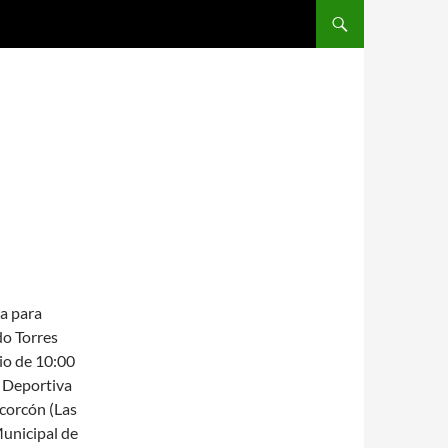
SALTAR AL CONTENIDO
ca para
do Torres
io de 10:00
n Deportiva
lcorcón (Las
Municipal de