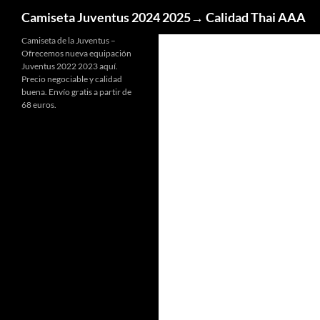
Buscar
Camiseta Juventus 2024 2025→ Calidad Thai AAA
Camiseta de la Juventus –
Ofrecemos nueva equipación
Juventus 2022 2023 aquí.
Precio negociable y calidad
buena. Envío gratis a partir de
68 euros.