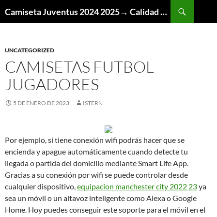
Buscar
Camiseta Juventus 2024 2025→ Calidad Thai AAA
SALTAR
AL
CONTENIDO
UNCATEGORIZED
CAMISETAS FUTBOL
JUGADORES
5 DE ENERO DE 2023
ISTERN
Por ejemplo, si tiene conexión wifi podrás hacer que se
encienda y apague automáticamente cuando detecte tu
llegada o partida del domicilio mediante Smart Life App.
Gracias a su conexión por wifi se puede controlar desde
cualquier dispositivo,
equipacion manchester city 2022 23
ya
sea un móvil o un altavoz inteligente como Alexa o Google
Home. Hoy puedes conseguir este soporte para el móvil en el