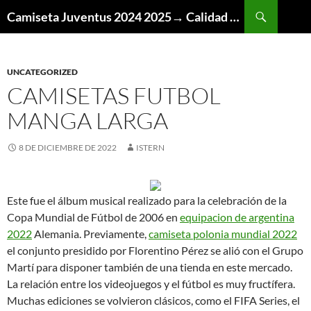
Buscar
Camiseta Juventus 2024 2025→ Calidad Thai AAA
SALTAR
AL
CONTENIDO
UNCATEGORIZED
CAMISETAS FUTBOL
MANGA LARGA
8 DE DICIEMBRE DE 2022
ISTERN
Este fue el álbum musical realizado para la celebración de la
Copa Mundial de Fútbol de 2006 en
equipacion de argentina
2022
Alemania. Previamente,
camiseta polonia mundial 2022
el conjunto presidido por Florentino Pérez se alió con el Grupo
Martí para disponer también de una tienda en este mercado.
La relación entre los videojuegos y el fútbol es muy fructífera.
Muchas ediciones se volvieron clásicos, como el FIFA Series, el