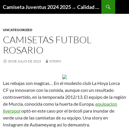
Buscar
Camiseta Juventus 2024 2025→ Calidad Thai AAA
SALTAR
AL
CONTENIDO
UNCATEGORIZED
CAMISETAS FUTBOL
ROSARIO
30 DE JULIO DE 2022
ISTERN
Las rebajas son magicas… En el modesto club La Hoya Lorca
CF ya innovaron con la comida, aunque con un resultado
controvertido, en la temporada 2012/13. El equipo de la región
de Murcia, conocida como la huerta de Europa,
equipacion
liverpool
optó en este caso por el brócoli para inundar de
verde una de las camisetas de su equipo. Una story en
Instagram de Aubameyang así lo demuestra.