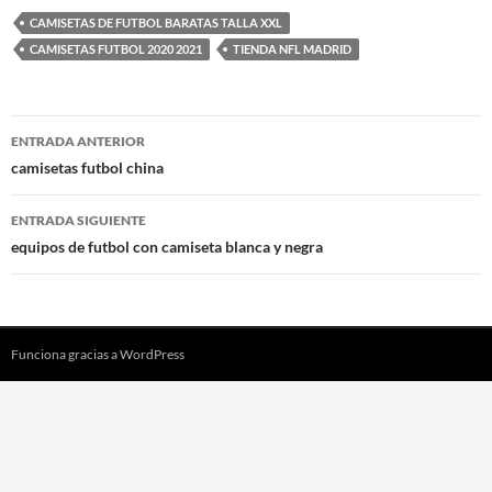
CAMISETAS DE FUTBOL BARATAS TALLA XXL
CAMISETAS FUTBOL 2020 2021
TIENDA NFL MADRID
Navegación
ENTRADA ANTERIOR
de
camisetas futbol china
entradas
ENTRADA SIGUIENTE
equipos de futbol con camiseta blanca y negra
Funciona gracias a WordPress