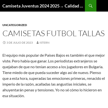
Buscar
Camiseta Juventus 2024 2025→ Calidad Thai AAA
SALTAR
AL
CONTENIDO
UNCATEGORIZED
CAMISETAS FUTBOL TALLAS
3 DE JULIO DE 2023
ISTERN
El equipo más popular de Países Bajos es también el que mejor
viste. Pero había que ganar. Los periodistas extranjeros se
quejaban de que no tenían acceso a los jugadores en Bulgaria.
Tiene miedo de que pueda suceder algo así de nuevo. Pienso
que a esta hora, superadas las emociones primeras, renacido el
imperio de la razón, acalladas las angustias iniciales, se
ahuyentarán penas y tensiones. Yo no sé cómo lo hicieron en
esa situación.