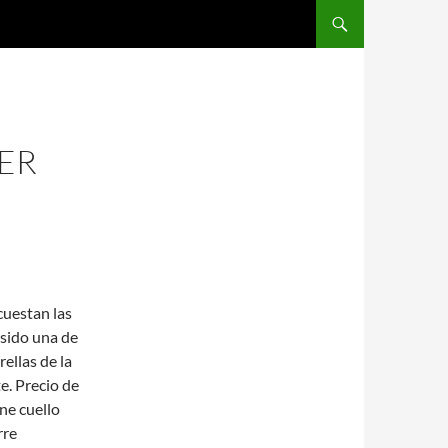
SALTAR AL CONTENIDO
ER
cuestan las
sido una de
rellas de la
e. Precio de
ene cuello
rre