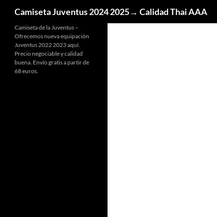
Buscar
Camiseta Juventus 2024 2025→ Calidad Thai AAA
Camiseta de la Juventus –
Ofrecemos nueva equipación
Juventus 2022 2023 aquí.
Precio negociable y calidad
buena. Envío gratis a partir de
68 euros.