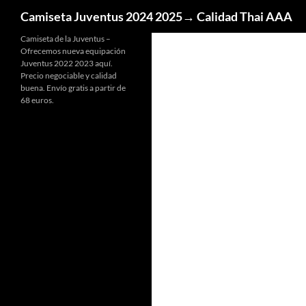
Buscar
Camiseta Juventus 2024 2025→ Calidad Thai AAA
Camiseta de la Juventus –
Ofrecemos nueva equipación
Juventus 2022 2023 aquí.
Precio negociable y calidad
buena. Envío gratis a partir de
68 euros.