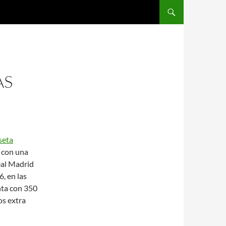
SALTAR AL CONTENIDO
AS
seta
a con una
eal Madrid
6, en las
enta con 350
os extra