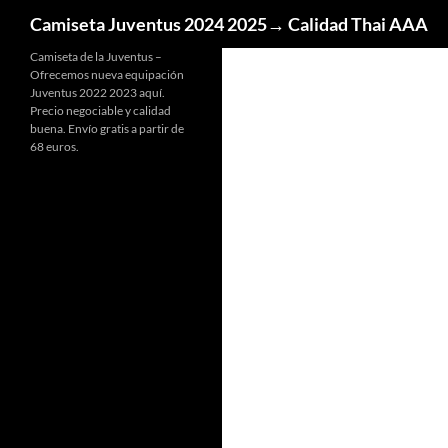
Buscar
Camiseta Juventus 2024 2025→ Calidad Thai AAA
Camiseta de la Juventus –
Ofrecemos nueva equipación
Juventus 2022 2023 aquí.
Precio negociable y calidad
buena. Envío gratis a partir de
68 euros.