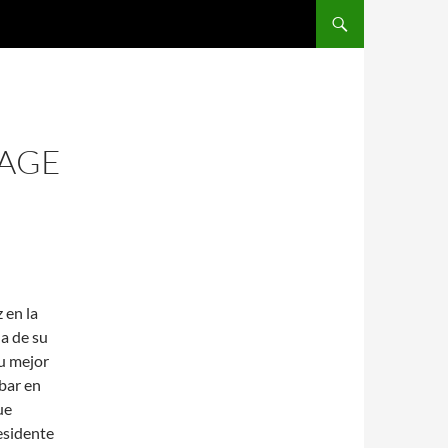
SALTAR AL CONTENIDO
TAGE
 en la
a de su
u mejor
abar en
ue
esidente