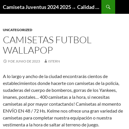
Buscar
Camiseta Juventus 2024 2025→ Calidad Thai AAA
SALTAR
AL
CONTENIDO
UNCATEGORIZED
CAMISETAS FUTBOL
WALLAPOP
9 DE JUNIO DE 2023
ISTERN
A lo largo y ancho de la ciudad encontrarás cientos de
establecimientos donde hacerte con camisetas de la policía,
sudaderas del cuerpo de bomberos, gorras de los Yankees,
imanes, postales… 400 camisetas a la hora, si necesitas
camisetas al por mayor contactanós! Camisetas al momento
ENVÍO EN 48 / 72 Hs. Kelme nos ofrece una gran variedad de
camisetas para completar nuestra equipación o nuestra
vestimenta a la hora de saltar al terreno de juego.