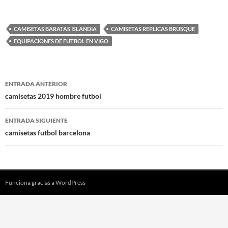
CAMISETAS BARATAS ISLANDIA
CAMISETAS REPLICAS BRUSQUE
EQUIPACIONES DE FUTBOL EN VIGO
Navegación
ENTRADA ANTERIOR
de
camisetas 2019 hombre futbol
entradas
ENTRADA SIGUIENTE
camisetas futbol barcelona
Funciona gracias a WordPress