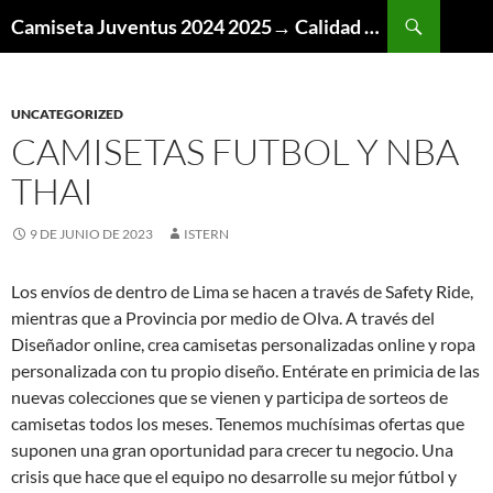
Buscar
Camiseta Juventus 2024 2025→ Calidad Thai AAA
SALTAR
AL
CONTENIDO
UNCATEGORIZED
CAMISETAS FUTBOL Y NBA
THAI
9 DE JUNIO DE 2023
ISTERN
Los envíos de dentro de Lima se hacen a través de Safety Ride,
mientras que a Provincia por medio de Olva. A través del
Diseñador online, crea camisetas personalizadas online y ropa
personalizada con tu propio diseño. Entérate en primicia de las
nuevas colecciones que se vienen y participa de sorteos de
camisetas todos los meses. Tenemos muchísimas ofertas que
suponen una gran oportunidad para crecer tu negocio. Una
crisis que hace que el equipo no desarrolle su mejor fútbol y