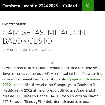
Buscar
Camiseta Juventus 2024 2025→ Calidad Thai AAA
SALTAR
AL
CONTENIDO
UNCATEGORIZED
CAMISETAS IMITACION
BALONCESTO
24 DE FEBRERO DE 2023
ISTERN
O vislumbrar a un musculitos embutido en una camiseta de la
Juve con unos vaqueros Levi’s y un Tissot en la muñeca camino
de una cita romántica en un restaurante
equipacion alemania
2022
italiano. Si quieres ahorrar Compra ya tu Camiseta R.
Madrid retro 2002 al mejor precio y disfrútala Ahorrando!
Mas de 160 Euros en Tienda ¡ 148 Euros y en Versión Player
178 Euros en Tienda ¡ El ex delantero alemán tuvo una