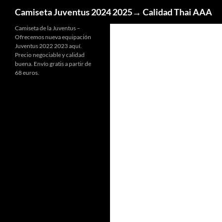
Buscar
Camiseta Juventus 2024 2025→ Calidad Thai AAA
Camiseta de la Juventus –
Ofrecemos nueva equipación
Juventus 2022 2023 aquí.
Precio negociable y calidad
buena. Envío gratis a partir de
68 euros.