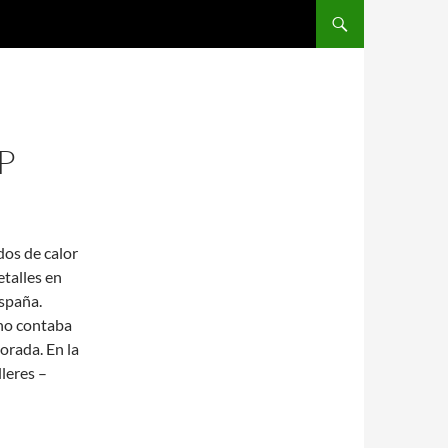
SALTAR AL CONTENIDO
P
dos de calor
etalles en
España.
 no contaba
orada. En la
leres –