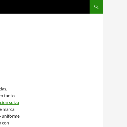
SALTAR AL CONTENIDO
das,
en tanto
cion suiza
de marca
io uniforme
o con