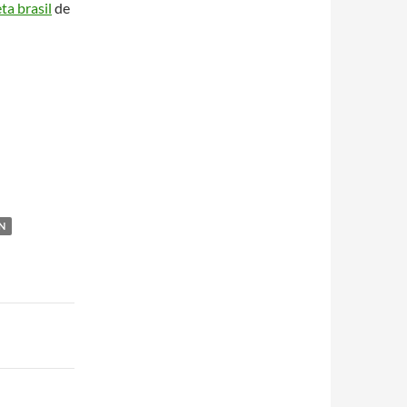
ta brasil
de
N