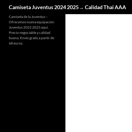
Buscar
Camiseta Juventus 2024 2025→ Calidad Thai AAA
Camiseta de la Juventus –
Ofrecemos nueva equipación
Juventus 2022 2023 aquí.
Precio negociable y calidad
buena. Envío gratis a partir de
68 euros.