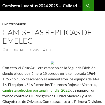
Buscar
Camiseta Juventus 2024 2025→ Calidad Thai AAA
SALTAR
AL
CONTENIDO
UNCATEGORIZED
CAMISETAS REPLICAS DE
EMELEC
8 DE DICIEMBRE DE 2022
ISTERN
Con esto, el Cruz Azul era campeón de la Segunda División,
siendo el equipo número 15 porque en la temporada 1964-
1965 no hubo descenso y se aumentaron los equipos de 14 a
16. El equipo N° 16 fueron los Tiburones Rojos de Veracruz,
camiseta seleccion portugal mundial 2022
que ganaron un
torneo contra los «Orinegros de Ciudad Madero» y «Los
Chayoteros de Orizaba». Con su ascenso a la Primera División,