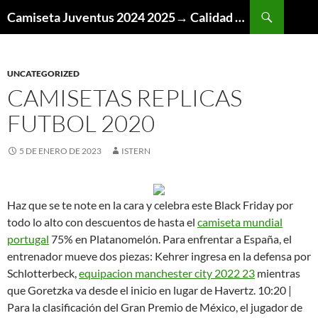
Buscar
Camiseta Juventus 2024 2025→ Calidad Thai AAA
SALTAR
AL
CONTENIDO
UNCATEGORIZED
CAMISETAS REPLICAS
FUTBOL 2020
5 DE ENERO DE 2023
ISTERN
Haz que se te note en la cara y celebra este Black Friday por
todo lo alto con descuentos de hasta el
camiseta mundial
portugal
75% en Platanomelón. Para enfrentar a España, el
entrenador mueve dos piezas: Kehrer ingresa en la defensa por
Schlotterbeck,
equipacion manchester city 2022 23
mientras
que Goretzka va desde el inicio en lugar de Havertz. 10:20 |
Para la clasificación del Gran Premio de México, el jugador de