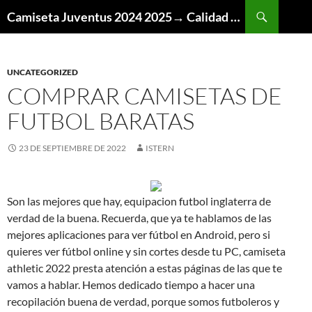
Buscar
Camiseta Juventus 2024 2025→ Calidad Thai AAA
SALTAR
AL
CONTENIDO
UNCATEGORIZED
COMPRAR CAMISETAS DE
FUTBOL BARATAS
23 DE SEPTIEMBRE DE 2022
ISTERN
Son las mejores que hay, equipacion futbol inglaterra de
verdad de la buena. Recuerda, que ya te hablamos de las
mejores aplicaciones para ver fútbol en Android, pero si
quieres ver fútbol online y sin cortes desde tu PC, camiseta
athletic 2022 presta atención a estas páginas de las que te
vamos a hablar. Hemos dedicado tiempo a hacer una
recopilación buena de verdad, porque somos futboleros y