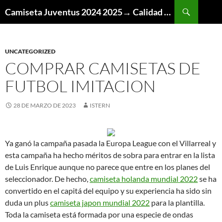
Buscar
Camiseta Juventus 2024 2025→ Calidad Thai AAA
SALTAR
AL
CONTENIDO
UNCATEGORIZED
COMPRAR CAMISETAS DE
FUTBOL IMITACION
28 DE MARZO DE 2023
ISTERN
Ya ganó la campaña pasada la Europa League con el Villarreal y
esta campaña ha hecho méritos de sobra para entrar en la lista
de Luis Enrique aunque no parece que entre en los planes del
seleccionador. De hecho,
camiseta holanda mundial 2022
se ha
convertido en el capitá del equipo y su experiencia ha sido sin
duda un plus
camiseta japon mundial 2022
para la plantilla.
Toda la camiseta está formada por una especie de ondas