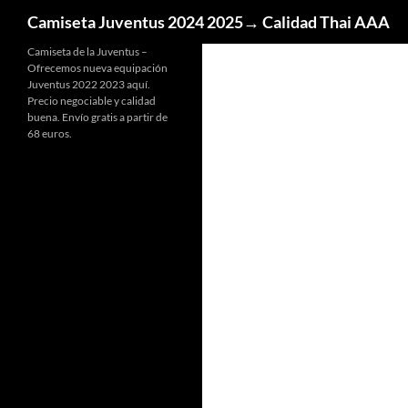
Buscar
Camiseta Juventus 2024 2025→ Calidad Thai AAA
Camiseta de la Juventus –
Ofrecemos nueva equipación
Juventus 2022 2023 aquí.
Precio negociable y calidad
buena. Envío gratis a partir de
68 euros.