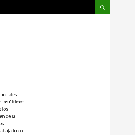
SALTAR AL CONTENIDO
speciales
 las últimas
 los
én de la
os
rabajado en