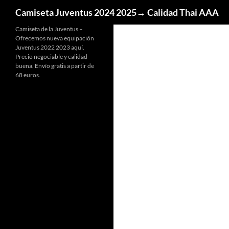
Buscar
Camiseta Juventus 2024 2025→ Calidad Thai AAA
Camiseta de la Juventus –
Ofrecemos nueva equipación
Juventus 2022 2023 aquí.
Precio negociable y calidad
buena. Envío gratis a partir de
68 euros.