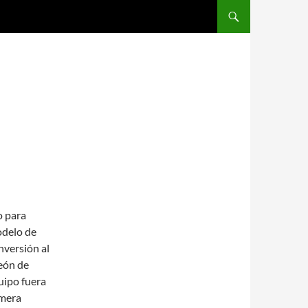
SALTAR AL CONTENIDO
o para
odelo de
nversión al
eón de
uipo fuera
imera