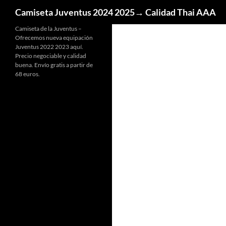
Buscar
Camiseta Juventus 2024 2025→ Calidad Thai AAA
Camiseta de la Juventus –
Ofrecemos nueva equipación
Juventus 2022 2023 aquí.
Precio negociable y calidad
buena. Envío gratis a partir de
68 euros.