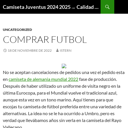
Buscar
Camiseta Juventus 2024 2025→ Calidad Thai AAA
SALTAR
AL
CONTENIDO
UNCATEGORIZED
COMPRAR FUTBOL
18 DE NOVIEMBRE DE 2022
ISTERN
No se aceptan cancelaciones de pedidos una vez el pedido esta
en
camiseta de alemania mundial 2022
fase de producción.
Después de haber utilizado un uniforme de visita negro en la
última Eurocopa, para el Mundial vuelve el tradicional azul,
aunque esta vez en un tono marino. Aquí tienes para que
escojas tu camiseta de fútbol preferida entre una variedad de
alternativas. La idea no se le ha ocurrido a Umbro, pero es
verdad que llevábamos años sin verla en la camiseta del Rayo
Vallecano.