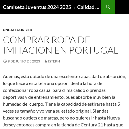
Buscar
Camiseta Juventus 2024 2025→ Calidad Thai AAA
SALTAR
AL
CONTENIDO
UNCATEGORIZED
COMPRAR ROPA DE
IMITACION EN PORTUGAL
9 DE JUNIO DE 2023
ISTERN
Además, está dotado de una excelente capacidad de absorción,
lo que hace a esta tela una opción ideal a la hora de
confeccionar ropa casual para clima cálido o prendas
deportivas y de entrenamiento, pues absorbe muy bien la
humedad del cuerpo. Tiene la capacidad de estirarse hasta 5
veces su tamaño y volver a su estado original. Si andas
buscando outlets de marcas, pero no quieres ir hasta Nueva
Jersey entonces compra en la tienda de Century 21 hasta que