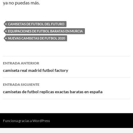
ya no puedas más.
CAMISETAS DE FUTBOL DEL FUTURO
EQUIPACIONES DE FUTBOL BARATAS EN MURCIA
NUEVAS CAMISETAS DE FUTBOL 2020
Navegación
ENTRADA ANTERIOR
de
camiseta real madrid futbol factory
entradas
ENTRADA SIGUIENTE
camisetas de futbol replicas exactas baratas en españa
Funciona gracias a WordPress