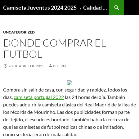
Buscar
Camiseta Juventus 2024 2025→ Calidad Thai AAA
SALTAR
AL
CONTENIDO
UNCATEGORIZED
DONDE COMPRAR EL
FUTBOL
20 DE ABRIL DE 2023
ISTERN
Compra sin salir de casa, con seguridad y rapidez, todos los
días,
camiseta portugal 2022
las 24 horas del día. También
puedes adquirir la camiseta clásica del Real Madrid de la liga de
los récords de Mourinho. Las dos publicidades forman parte
del tejido, el escudo es bordado. También había la certeza de
que las camisetas de futbol replicas chinas o de imitación,
como se decía, eran de mala calidad.